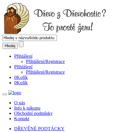
Přihlášení
Přihlášení/Registrace
Přihlášení
Přihlášení/Registrace
0
Košík
0
Košík
O nás
Info k nákupu
Obchodní podmínky
Kontakt
DŘEVĚNÉ PODTÁCKY