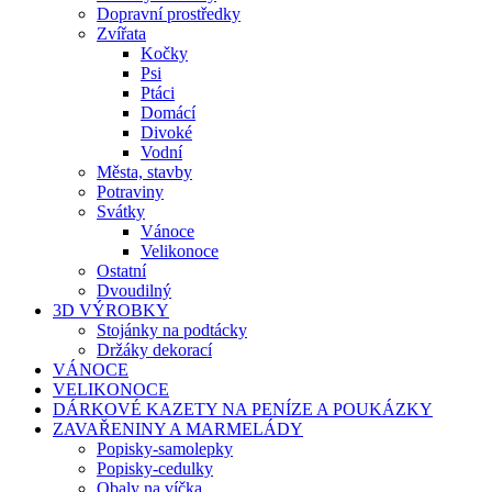
Dopravní prostředky
Zvířata
Kočky
Psi
Ptáci
Domácí
Divoké
Vodní
Města, stavby
Potraviny
Svátky
Vánoce
Velikonoce
Ostatní
Dvoudilný
3D VÝROBKY
Stojánky na podtácky
Držáky dekorací
VÁNOCE
VELIKONOCE
DÁRKOVÉ KAZETY NA PENÍZE A POUKÁZKY
ZAVAŘENINY A MARMELÁDY
Popisky-samolepky
Popisky-cedulky
Obaly na víčka