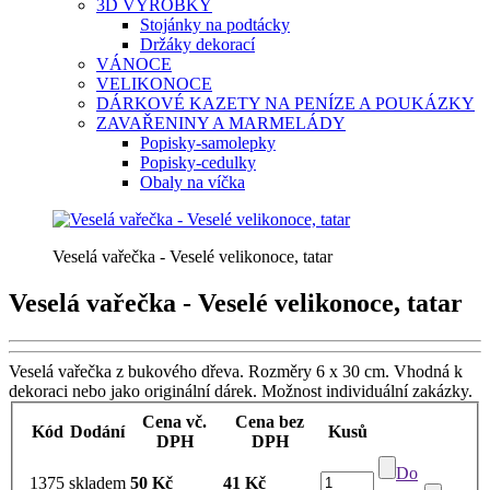
3D VÝROBKY
Stojánky na podtácky
Držáky dekorací
VÁNOCE
VELIKONOCE
DÁRKOVÉ KAZETY NA PENÍZE A POUKÁZKY
ZAVAŘENINY A MARMELÁDY
Popisky-samolepky
Popisky-cedulky
Obaly na víčka
Veselá vařečka - Veselé velikonoce, tatar
Veselá vařečka - Veselé velikonoce, tatar
Veselá vařečka z bukového dřeva. Rozměry 6 x 30 cm. Vhodná k
dekoraci nebo jako originální dárek. Možnost individuální zakázky.
Cena vč.
Cena bez
Kód
Dodání
Kusů
DPH
DPH
Do
1375
skladem
50 Kč
41 Kč