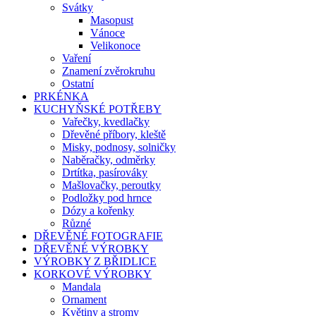
Svátky
Masopust
Vánoce
Velikonoce
Vaření
Znamení zvěrokruhu
Ostatní
PRKÉNKA
KUCHYŇSKÉ POTŘEBY
Vařečky, kvedlačky
Dřevěné příbory, kleště
Misky, podnosy, solničky
Naběračky, odměrky
Drtítka, pasírováky
Mašlovačky, peroutky
Podložky pod hrnce
Dózy a kořenky
Různé
DŘEVĚNÉ FOTOGRAFIE
DŘEVĚNÉ VÝROBKY
VÝROBKY Z BŘIDLICE
KORKOVÉ VÝROBKY
Mandala
Ornament
Květiny a stromy