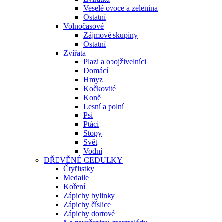
Veselé ovoce a zelenina
Ostatní
Volnočasové
Zájmové skupiny
Ostatní
Zvířata
Plazi a obojživelníci
Domácí
Hmyz
Kočkovité
Koně
Lesní a polní
Psi
Ptáci
Stopy
Svět
Vodní
DŘEVĚNÉ CEDULKY
Čtyřlístky
Medaile
Koření
Zápichy bylinky
Zápichy číslice
Zápichy dortové