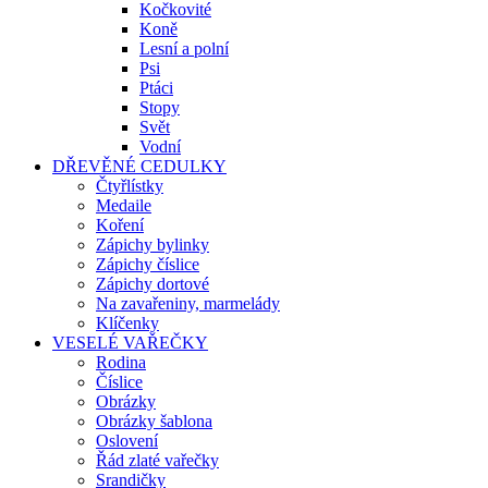
Kočkovité
Koně
Lesní a polní
Psi
Ptáci
Stopy
Svět
Vodní
DŘEVĚNÉ CEDULKY
Čtyřlístky
Medaile
Koření
Zápichy bylinky
Zápichy číslice
Zápichy dortové
Na zavařeniny, marmelády
Klíčenky
VESELÉ VAŘEČKY
Rodina
Číslice
Obrázky
Obrázky šablona
Oslovení
Řád zlaté vařečky
Srandičky