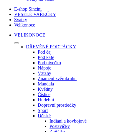
E-shop Sincini
VESELÉ VAŘEČKY
Svátky
Velikonoce
VELIKONOCE
DŘEVĚNÉ PODTÁCKY
Pod čaj
Pod kafe
Pod pivečko
Nápoje
Vztahy
Znamení zvěrokruhu
Mandala
Květiny
Číslice
Hudební
Dopravní prostředky
Sport
Dětské
Indiáni a kovbojové
Postavičky
Zvířátka