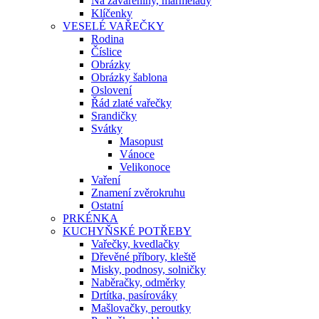
Na zavařeniny, marmelády
Klíčenky
VESELÉ VAŘEČKY
Rodina
Číslice
Obrázky
Obrázky šablona
Oslovení
Řád zlaté vařečky
Srandičky
Svátky
Masopust
Vánoce
Velikonoce
Vaření
Znamení zvěrokruhu
Ostatní
PRKÉNKA
KUCHYŇSKÉ POTŘEBY
Vařečky, kvedlačky
Dřevěné příbory, kleště
Misky, podnosy, solničky
Naběračky, odměrky
Drtítka, pasírováky
Mašlovačky, peroutky