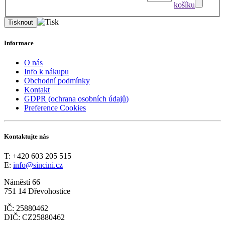
košíku
Informace
O nás
Info k nákupu
Obchodní podmínky
Kontakt
GDPR (ochrana osobních údajů)
Preference Cookies
Kontaktujte nás
T: +420 603 205 515
E:
info@sincini.cz
Náměstí 66
751 14 Dřevohostice
IČ: 25880462
DIČ: CZ25880462