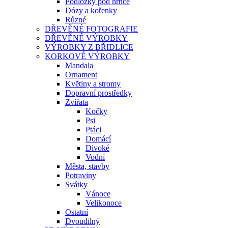
Podložky pod hrnce
Dózy a kořenky
Různé
DŘEVĚNÉ FOTOGRAFIE
DŘEVĚNÉ VÝROBKY
VÝROBKY Z BŘIDLICE
KORKOVÉ VÝROBKY
Mandala
Ornament
Květiny a stromy
Dopravní prostředky
Zvířata
Kočky
Psi
Ptáci
Domácí
Divoké
Vodní
Města, stavby
Potraviny
Svátky
Vánoce
Velikonoce
Ostatní
Dvoudilný