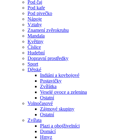
Pod čaj
Pod kafe
Pod pivečko
Nápoje
Vztahy
Znamení zvěrokruhu
Mandala
Květiny
Číslice
Hudební
Dopravní prostředky
Sport
Dětské
Indiáni a kovbojové
Postavičky
Zvířátka
Veselé ovoce a zelenina
Ostatní
Volnočasové
Zájmové skupiny
Ostatní
Zvířata
Plazi a obojživelníci
Domácí
Hmyz