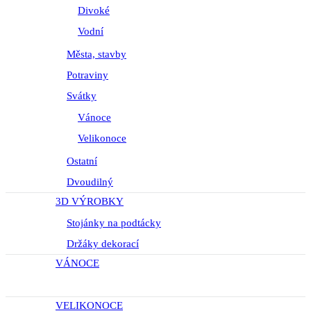
Divoké
Vodní
Města, stavby
Potraviny
Svátky
Vánoce
Velikonoce
Ostatní
Dvoudilný
3D VÝROBKY
Stojánky na podtácky
Držáky dekorací
VÁNOCE
VELIKONOCE