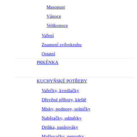
Masopust
Vánoce
Velikonoce
Vaření
Znamení zvěrokruhu
Ostatní
PRKÉNKA
KUCHYŇSKÉ POTŘEBY
Vařečky, kvedlačky
Dřevěné příbory, kleště
Misky, podnosy, solničky
Naběračky, odměrky
Drtítka, pasírováky
Mašlovačky, peroutky