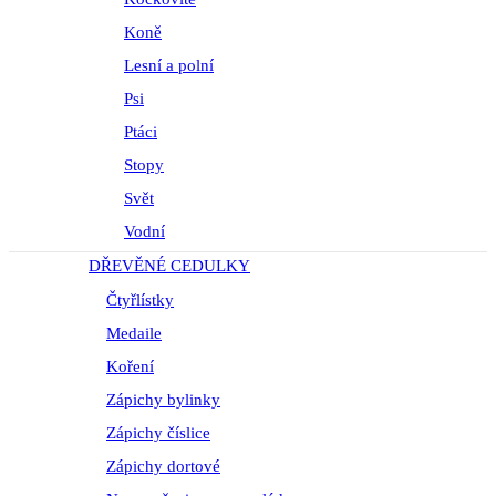
Koně
Lesní a polní
Psi
Ptáci
Stopy
Svět
Vodní
DŘEVĚNÉ CEDULKY
Čtyřlístky
Medaile
Koření
Zápichy bylinky
Zápichy číslice
Zápichy dortové