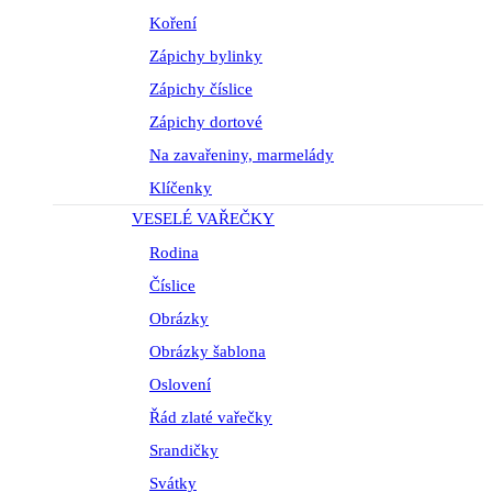
Koření
Zápichy bylinky
Zápichy číslice
Zápichy dortové
Na zavařeniny, marmelády
Klíčenky
VESELÉ VAŘEČKY
Rodina
Číslice
Obrázky
Obrázky šablona
Oslovení
Řád zlaté vařečky
Srandičky
Svátky