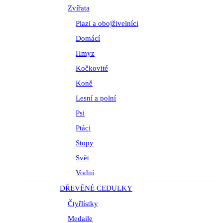
Zvířata
Plazi a obojživelníci
Domácí
Hmyz
Kočkovité
Koně
Lesní a polní
Psi
Ptáci
Stopy
Svět
Vodní
DŘEVĚNÉ CEDULKY
Čtyřlístky
Medaile