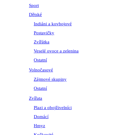
Sport
Dětské
Indiáni a kovbojové
Postavičky
Zvířátka
Veselé ovoce a zelenina
Ostatní
Volnočasové
Zájmové skupiny
Ostatní
Zvířata
Plazi a obojživelníci
Domácí
Hmyz
Kočkovité