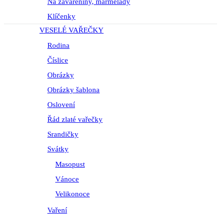
Na zavařeniny, marmelády
Klíčenky
VESELÉ VAŘEČKY
Rodina
Číslice
Obrázky
Obrázky šablona
Oslovení
Řád zlaté vařečky
Srandičky
Svátky
Masopust
Vánoce
Velikonoce
Vaření