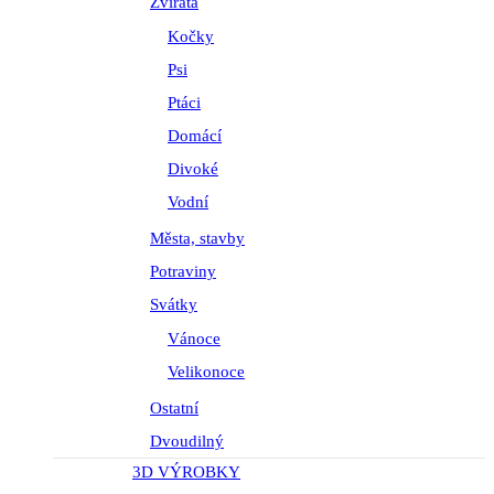
Zvířata
Kočky
Psi
Ptáci
Domácí
Divoké
Vodní
Města, stavby
Potraviny
Svátky
Vánoce
Velikonoce
Ostatní
Dvoudilný
3D VÝROBKY