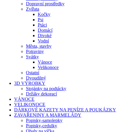
Dopravní prostředky
Zvířata
Kočky
Psi
Ptáci
Domácí
Divoké
Vodní
Města, stavby
Potraviny
Svátky
Vánoce
Velikonoce
Ostatní
Dvoudilný
3D VÝROBKY
Stojánky na podtácky
Držáky dekorací
VÁNOCE
VELIKONOCE
DÁRKOVÉ KAZETY NA PENÍZE A POUKÁZKY
ZAVAŘENINY A MARMELÁDY
Popisky-samolepky
Popisky-cedulky
Obaly na víčka