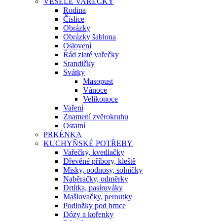
VESELÉ VAŘEČKY
Rodina
Číslice
Obrázky
Obrázky šablona
Oslovení
Řád zlaté vařečky
Srandičky
Svátky
Masopust
Vánoce
Velikonoce
Vaření
Znamení zvěrokruhu
Ostatní
PRKÉNKA
KUCHYŇSKÉ POTŘEBY
Vařečky, kvedlačky
Dřevěné příbory, kleště
Misky, podnosy, solničky
Naběračky, odměrky
Drtítka, pasírováky
Mašlovačky, peroutky
Podložky pod hrnce
Dózy a kořenky