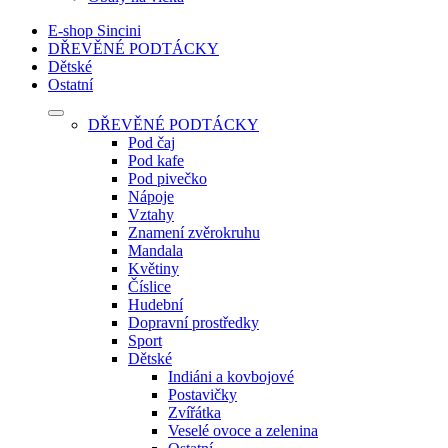
E-shop Sincini
DŘEVĚNÉ PODTÁCKY
Dětské
Ostatní
DŘEVĚNÉ PODTÁCKY
Pod čaj
Pod kafe
Pod pivečko
Nápoje
Vztahy
Znamení zvěrokruhu
Mandala
Květiny
Číslice
Hudební
Dopravní prostředky
Sport
Dětské
Indiáni a kovbojové
Postavičky
Zvířátka
Veselé ovoce a zelenina