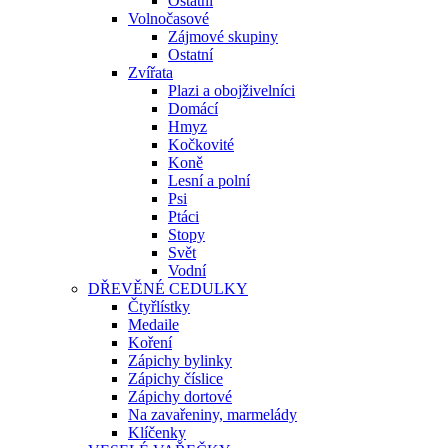
Ostatní
Volnočasové
Zájmové skupiny
Ostatní
Zvířata
Plazi a obojživelníci
Domácí
Hmyz
Kočkovité
Koně
Lesní a polní
Psi
Ptáci
Stopy
Svět
Vodní
DŘEVĚNÉ CEDULKY
Čtyřlístky
Medaile
Koření
Zápichy bylinky
Zápichy číslice
Zápichy dortové
Na zavařeniny, marmelády
Klíčenky