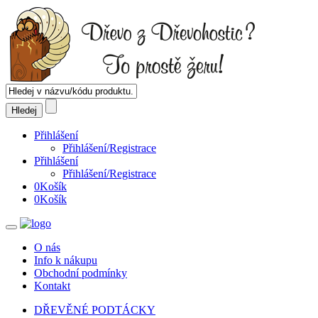
Přihlášení
Přihlášení/Registrace
Přihlášení
Přihlášení/Registrace
0
Košík
0
Košík
O nás
Info k nákupu
Obchodní podmínky
Kontakt
DŘEVĚNÉ PODTÁCKY