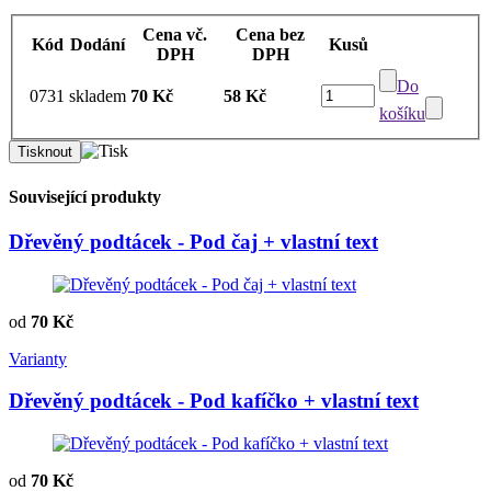
Cena vč.
Cena bez
Kód
Dodání
Kusů
DPH
DPH
Do
0731
skladem
70 Kč
58 Kč
košíku
Související produkty
Dřevěný podtácek - Pod čaj + vlastní text
od
70 Kč
Varianty
Dřevěný podtácek - Pod kafíčko + vlastní text
od
70 Kč