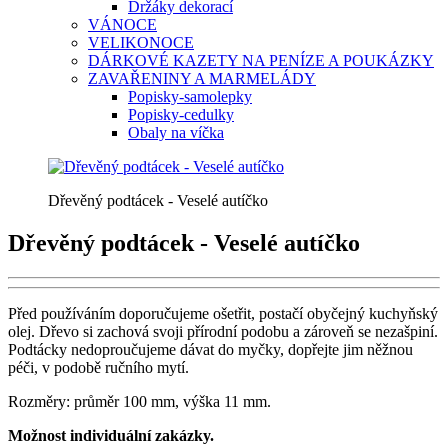
Držáky dekorací
VÁNOCE
VELIKONOCE
DÁRKOVÉ KAZETY NA PENÍZE A POUKÁZKY
ZAVAŘENINY A MARMELÁDY
Popisky-samolepky
Popisky-cedulky
Obaly na víčka
Dřevěný podtácek - Veselé autíčko
Dřevěný podtácek - Veselé autíčko
Před používáním doporučujeme ošetřit, postačí obyčejný kuchyňský
olej. Dřevo si zachová svoji přírodní podobu a zároveň se nezašpiní.
Podtácky nedoproučujeme dávat do myčky, dopřejte jim něžnou
péči, v podobě ručního mytí.
Rozměry: průměr 100 mm, výška 11 mm.
Možnost individuální zakázky.