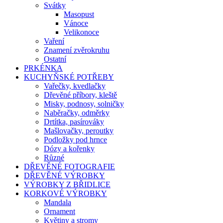
Svátky
Masopust
Vánoce
Velikonoce
Vaření
Znamení zvěrokruhu
Ostatní
PRKÉNKA
KUCHYŇSKÉ POTŘEBY
Vařečky, kvedlačky
Dřevěné příbory, kleště
Misky, podnosy, solničky
Naběračky, odměrky
Drtítka, pasírováky
Mašlovačky, peroutky
Podložky pod hrnce
Dózy a kořenky
Různé
DŘEVĚNÉ FOTOGRAFIE
DŘEVĚNÉ VÝROBKY
VÝROBKY Z BŘIDLICE
KORKOVÉ VÝROBKY
Mandala
Ornament
Květiny a stromy