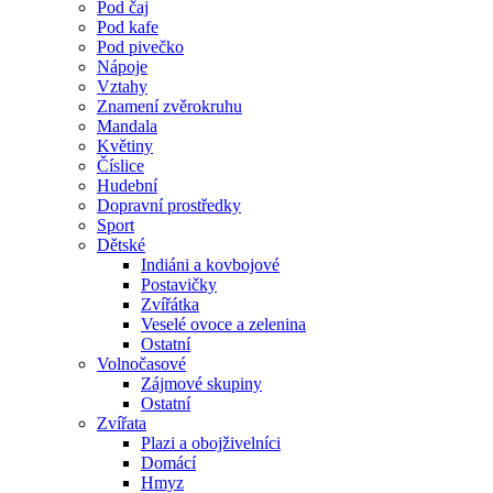
Pod čaj
Pod kafe
Pod pivečko
Nápoje
Vztahy
Znamení zvěrokruhu
Mandala
Květiny
Číslice
Hudební
Dopravní prostředky
Sport
Dětské
Indiáni a kovbojové
Postavičky
Zvířátka
Veselé ovoce a zelenina
Ostatní
Volnočasové
Zájmové skupiny
Ostatní
Zvířata
Plazi a obojživelníci
Domácí
Hmyz