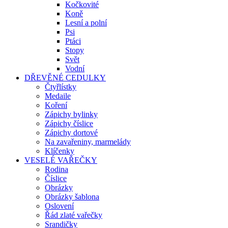
Kočkovité
Koně
Lesní a polní
Psi
Ptáci
Stopy
Svět
Vodní
DŘEVĚNÉ CEDULKY
Čtyřlístky
Medaile
Koření
Zápichy bylinky
Zápichy číslice
Zápichy dortové
Na zavařeniny, marmelády
Klíčenky
VESELÉ VAŘEČKY
Rodina
Číslice
Obrázky
Obrázky šablona
Oslovení
Řád zlaté vařečky
Srandičky