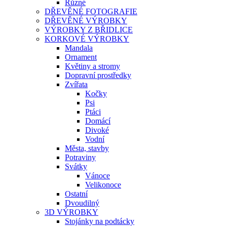
Různé
DŘEVĚNÉ FOTOGRAFIE
DŘEVĚNÉ VÝROBKY
VÝROBKY Z BŘIDLICE
KORKOVÉ VÝROBKY
Mandala
Ornament
Květiny a stromy
Dopravní prostředky
Zvířata
Kočky
Psi
Ptáci
Domácí
Divoké
Vodní
Města, stavby
Potraviny
Svátky
Vánoce
Velikonoce
Ostatní
Dvoudilný
3D VÝROBKY
Stojánky na podtácky